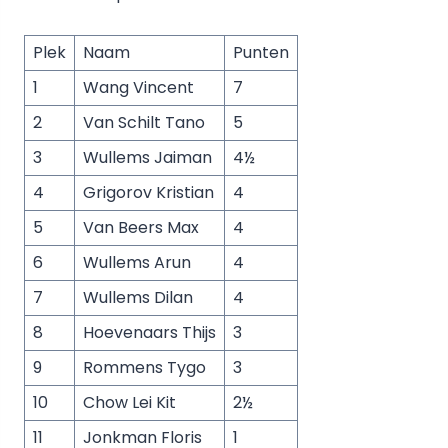
Plek
Naam
Punten
1
Wang Vincent
7
2
Van Schilt Tano
5
3
Wullems Jaiman
4½
4
Grigorov Kristian
4
5
Van Beers Max
4
6
Wullems Arun
4
7
Wullems Dilan
4
8
Hoevenaars Thijs
3
9
Rommens Tygo
3
10
Chow Lei Kit
2½
11
Jonkman Floris
1