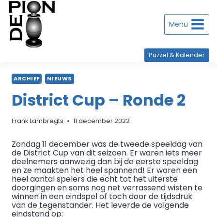
Doorgaan
naar
inhoud
Menu
Puzzel & Kalender
ARCHIEF
NIEUWS
District Cup – Ronde 2
Frank Lambregts
11 december 2022
Zondag 11 december was de tweede speeldag van
de District Cup van dit seizoen. Er waren iets meer
deelnemers aanwezig dan bij de eerste speeldag
en ze maakten het heel spannend! Er waren een
heel aantal spelers die echt tot het uiterste
doorgingen en soms nog net verrassend wisten te
winnen in een eindspel of toch door de tijdsdruk
van de tegenstander. Het leverde de volgende
eindstand op: