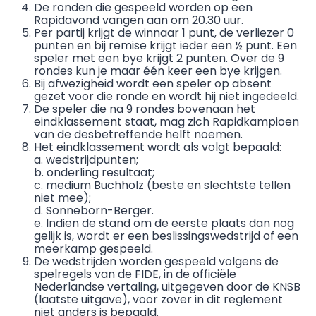
De ronden die gespeeld worden op een
Rapidavond vangen aan om 20.30 uur.
Per partij krijgt de winnaar 1 punt, de verliezer 0
punten en bij remise krijgt ieder een ½ punt. Een
speler met een bye krijgt 2 punten. Over de 9
rondes kun je maar één keer een bye krijgen.
Bij afwezigheid wordt een speler op absent
gezet voor die ronde en wordt hij niet ingedeeld.
De speler die na 9 rondes bovenaan het
eindklassement staat, mag zich Rapidkampioen
van de desbetreffende helft noemen.
Het eindklassement wordt als volgt bepaald:
a. wedstrijdpunten;
b. onderling resultaat;
c. medium Buchholz (beste en slechtste tellen
niet mee);
d. Sonneborn-Berger.
e. Indien de stand om de eerste plaats dan nog
gelijk is, wordt er een beslissingswedstrijd of een
meerkamp gespeeld.
De wedstrijden worden gespeeld volgens de
spelregels van de FIDE, in de officiële
Nederlandse vertaling, uitgegeven door de KNSB
(laatste uitgave), voor zover in dit reglement
niet anders is bepaald.