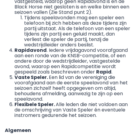
vastgesteld, waarop geen Rapidavond is én de
Black Horse niet gesloten is en welke binnen een
seizoen vallen (Zie Stand punt 2).
Tijdens speelavonden mag een speler een
telefoon bij zich hebben als deze tijdens zijn
partij uitstaat. Als de telefoon van een speler
tijdens zijn partij een geluid maakt, dan
verliest die speler de partij, tenzij de
wedstrijdleider anders beslist.
Rapidavond
. Iedere vrijdagavond voorafgaand
aan een ronde van de KNSB-competitie, of een
andere door de wedstrijdleider, vastgestelde
avond, waarop een Rapidcompetitie wordt
gespeeld zoals beschreven onder
Rapid
.
Vaste Speler.
Een lid van de vereniging die
voorafgaand aan de eerste speelavond van het
seizoen zichzelf heeft opgegeven om altijd,
behoudens afmelding, aanwezig te zijn op een
speelavond.
Flexibele Speler.
Alle leden die niet voldoen aan
de omschrijving van Vaste Speler én eventuele
instromers gedurende het seizoen.
Algemeen