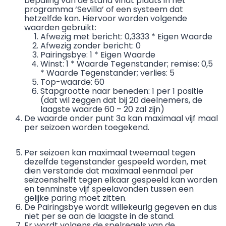
bepaling van de stand vindt plaats in het
programma ‘Sevilla’ of een systeem dat
hetzelfde kan. Hiervoor worden volgende
waarden gebruikt:
Afwezig met bericht: 0,3333 * Eigen Waarde
Afwezig zonder bericht: 0
Pairingsbye: 1 * Eigen Waarde
Winst: 1 * Waarde Tegenstander; remise: 0,5
* Waarde Tegenstander; verlies: 5
Top-waarde: 60
Stapgrootte naar beneden: 1 per 1 positie
(dat wil zeggen dat bij 20 deelnemers, de
laagste waarde 60 – 20 zal zijn)
De waarde onder punt 3a kan maximaal vijf maal
per seizoen worden toegekend.
Per seizoen kan maximaal tweemaal tegen
dezelfde tegenstander gespeeld worden, met
dien verstande dat maximaal eenmaal per
seizoenshelft tegen elkaar gespeeld kan worden
en tenminste vijf speelavonden tussen een
gelijke paring moet zitten.
De Pairingsbye wordt willekeurig gegeven en dus
niet per se aan de laagste in de stand.
Er wordt volgens de spelregels van de