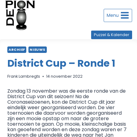
Doorgaan
naar
inhoud
Menu
Puzzel & Kalender
ARCHIEF
NIEUWS
District Cup – Ronde 1
Frank Lambregts
14 november 2022
Zondag 13 november was de eerste ronde van de
District Cup van dit seizoen! Na de
Coronaseizoenen, kon de District Cup dit jaar
eindelijk weer georganiseerd worden. De vier
toernooien die daarvoor worden georganiseerd
zijn een mooie opstap om naar de grotere
toernooien te gaan. Op mooie, kleinschalige basis
kan geoefend worden en deze zondag waren er 7
kinderen die uiteindelijk de weg naar het Jan