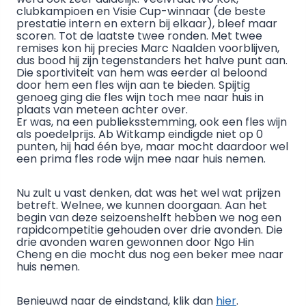
clubkampioen en Visie Cup-winnaar (de beste
prestatie intern en extern bij elkaar), bleef maar
scoren. Tot de laatste twee ronden. Met twee
remises kon hij precies Marc Naalden voorblijven,
dus bood hij zijn tegenstanders het halve punt aan.
Die sportiviteit van hem was eerder al beloond
door hem een fles wijn aan te bieden. Spijtig
genoeg ging die fles wijn toch mee naar huis in
plaats van meteen achter over.
Er was, na een publieksstemming, ook een fles wijn
als poedelprijs. Ab Witkamp eindigde niet op 0
punten, hij had één bye, maar mocht daardoor wel
een prima fles rode wijn mee naar huis nemen.
Nu zult u vast denken, dat was het wel wat prijzen
betreft. Welnee, we kunnen doorgaan. Aan het
begin van deze seizoenshelft hebben we nog een
rapidcompetitie gehouden over drie avonden. Die
drie avonden waren gewonnen door Ngo Hin
Cheng en die mocht dus nog een beker mee naar
huis nemen.
Benieuwd naar de eindstand, klik dan
hier
.