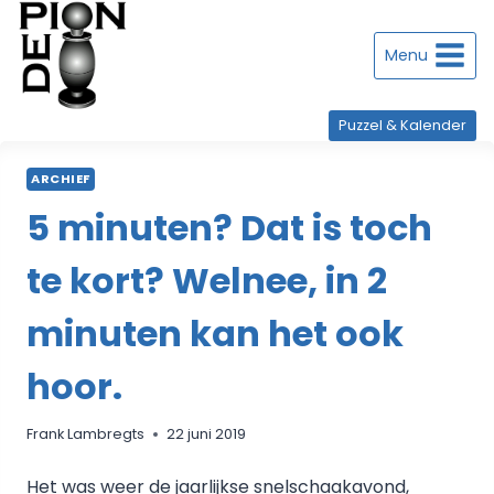
Doorgaan
naar
inhoud
Menu
Puzzel & Kalender
ARCHIEF
5 minuten? Dat is toch
te kort? Welnee, in 2
minuten kan het ook
hoor.
Frank Lambregts
22 juni 2019
Het was weer de jaarlijkse snelschaakavond,