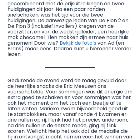
gecombineerd met de prijsuitreikingen én twee
huldigingen dit jaar. Na een paar ronden
snelschaken, was het tijd voor die twee
huldigingen. De aanwezige leden van De Pion 2 en
De Pion 3 (inclusief invallers) kregen van de
voorzitter, en van de wedstrijdleider, een heerlijke
mok chocomel. Tien mokken zijn ermee naar huis
genomen! Door wie?
Bekijk de foto’s
van Ad (en
Frans) maar eens. Daarna kunt u hieronder verder
lezen.
Gedurende de avond werd de maag gevuld door
de heerlijke snacks die Eric Meeusen ons
voorschotelde. Voor sommigen was dit energie om
extra goed te schaken en voor sommigen was het
ook het moment om het toch een beetje af te
laten weten. Marieke kwam bijvoorbeeld goed uit
te startblokken, maar vanaf ronde 4 kwamen er
drie nullen op rij. Henk had het precies andersom,
na drie nullen in de eerste ronde, ging hij flink
scoren. Wellicht hielp het ook dat de medaille die
hij in ontvangst mocht nemen voor het winnen van