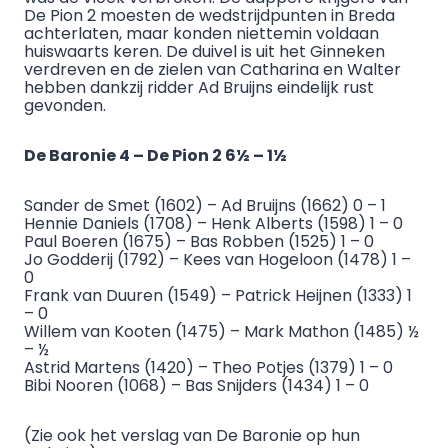
De Pion 2 moesten de wedstrijdpunten in Breda
achterlaten, maar konden niettemin voldaan
huiswaarts keren. De duivel is uit het Ginneken
verdreven en de zielen van Catharina en Walter
hebben dankzij ridder Ad Bruijns eindelijk rust
gevonden.
De Baronie 4 – De Pion 2 6½ – 1½
Sander de Smet (1602) – Ad Bruijns (1662) 0 – 1
Hennie Daniels (1708) – Henk Alberts (1598) 1 – 0
Paul Boeren (1675) – Bas Robben (1525) 1 – 0
Jo Godderij (1792) – Kees van Hogeloon (1478) 1 –
0
Frank van Duuren (1549) – Patrick Heijnen (1333) 1
– 0
Willem van Kooten (1475) – Mark Mathon (1485) ½
– ½
Astrid Martens (1420) – Theo Potjes (1379) 1 – 0
Bibi Nooren (1068) – Bas Snijders (1434) 1 – 0
(Zie ook het verslag van De Baronie op hun