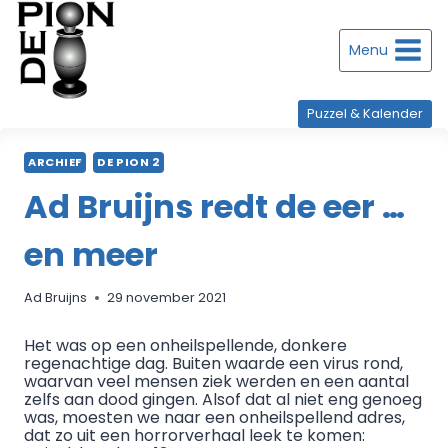
Doorgaan
naar
inhoud
Menu
Puzzel & Kalender
ARCHIEF
DE PION 2
Ad Bruijns redt de eer …
en meer
Ad Bruijns
29 november 2021
Het was op een onheilspellende, donkere
regenachtige dag. Buiten waarde een virus rond,
waarvan veel mensen ziek werden en een aantal
zelfs aan dood gingen. Alsof dat al niet eng genoeg
was, moesten we naar een onheilspellend adres,
dat zo uit een horrorverhaal leek te komen: