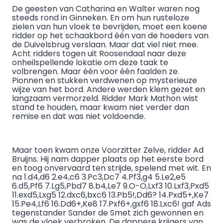
De geesten van Catharina en Walter waren nog
steeds rond in Ginneken. En om hun rusteloze
zielen van hun vloek te bevrijden, moet een koene
ridder op het schaakbord één van de hoeders van
de Duivelsbrug verslaan. Maar dat viel niet mee.
Acht ridders togen uit Roosendaal naar deze
onheilspellende lokatie om deze taak te
volbrengen. Maar één voor één faalden ze.
Pionnen en stukken verdwenen op mysterieuze
wijze van het bord. Andere werden klem gezet en
langzaam vermorzeld. Ridder Mark Mathon wist
stand te houden, maar kwam niet verder dan
remise en dat was niet voldoende.
Maar toen kwam onze Voorzitter Zelve, ridder Ad
Bruijns. Hij nam dapper plaats op het eerste bord
en toog onvervaard ten strijde, spelend met wit. En
na 1.d4,d6 2.e4,c6 3.Pc3,Dc7 4.Pf3,g4 5.Le2,e5
6.d5,Pf6 7.Lg5,Pbd7 8.b4,Le7 9.O-O,Lxf3 10.Lxf3,Pxd5
11.exd5,Lxg5 12.dxc6,bxc6 13.Pb5!,Dd6? 14.Pxd5+,Ke7
15.Pe4,Lf6 16.Dd6+,Ke8 17.Pxf6+,gxf6 18.Lxc6! gaf Ads
tegenstander Sander de Smet zich gewonnen en
was de vloek verbroken. De dappere krijgers van