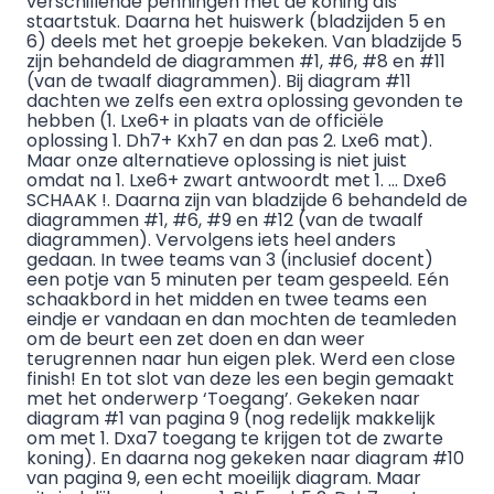
verschillende penningen met de koning als
staartstuk. Daarna het huiswerk (bladzijden 5 en
6) deels met het groepje bekeken. Van bladzijde 5
zijn behandeld de diagrammen #1, #6, #8 en #11
(van de twaalf diagrammen). Bij diagram #11
dachten we zelfs een extra oplossing gevonden te
hebben (1. Lxe6+ in plaats van de officiële
oplossing 1. Dh7+ Kxh7 en dan pas 2. Lxe6 mat).
Maar onze alternatieve oplossing is niet juist
omdat na 1. Lxe6+ zwart antwoordt met 1. … Dxe6
SCHAAK !. Daarna zijn van bladzijde 6 behandeld de
diagrammen #1, #6, #9 en #12 (van de twaalf
diagrammen). Vervolgens iets heel anders
gedaan. In twee teams van 3 (inclusief docent)
een potje van 5 minuten per team gespeeld. Eén
schaakbord in het midden en twee teams een
eindje er vandaan en dan mochten de teamleden
om de beurt een zet doen en dan weer
terugrennen naar hun eigen plek. Werd een close
finish! En tot slot van deze les een begin gemaakt
met het onderwerp ‘Toegang’. Gekeken naar
diagram #1 van pagina 9 (nog redelijk makkelijk
om met 1. Dxa7 toegang te krijgen tot de zwarte
koning). En daarna nog gekeken naar diagram #10
van pagina 9, een echt moeilijk diagram. Maar