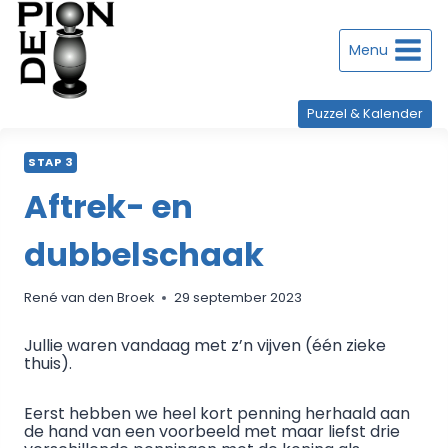
Doorgaan
naar
inhoud
Menu
Puzzel & Kalender
STAP 3
Aftrek- en
dubbelschaak
René van den Broek
29 september 2023
Jullie waren vandaag met z’n vijven (één zieke
thuis).
Eerst hebben we heel kort penning herhaald aan
de hand van een voorbeeld met maar liefst drie