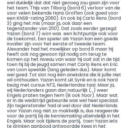
wel duidelijk dat dat niet genoeg zou gaan zijn voor
het team. Thijs van Tilborg (bord 6) verloor van de
voor velen bekende Hans Groffen (ook goed voor
een KNSB-rating 2060). En ook bij Carlo Rens (bord
3) ging het mis (maar ja, ook daar een
tegenstander van 2110). Dat zoals eerder gezegd
Yazan (bord 7) won was een lichtpuntje ook voor
de toekomst. Een speler als Yazan kan een goede
invaller zijn voor het eerste of tweede team.
Alexander had het moeilijker op bord 8 maar hij
heeft ook nog gewoon tijd nodig om terug te
komen op het niveau van waar hij ooit zat in de tijd
toen hij bij de jeugd samen met Carlo Rens en Eric
van Loon speelde (lang geleden dus). Maar komt
wel goed. Tot slot nog één anekdote die ik jullie niet
wil onthouden. Yazan komt uit Syrië en is ook hard
bezig met cursus NT2, Nederlandse taal. Maar ja,
wij Nederlanders gaan dan natuurlijk (…) weer
Engels praten tegen hem (ik ook hoor). Maar wat
er in de wedstrijd gebeurde was wel heel speciaal.
Zijn tegenstander had al wel door dat Nederlands
voor Yazan nog niet zo makkelijk is, dus reageerde
voor de partij bij de kennismaking uiteindelijk in het
Engels. Maar ook tijdens de partij, toen Yazan iets
te drinken aanbood antwoordde Kees in het