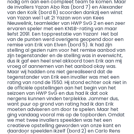
nodig om aan een compleet team te komen. Maar
de invallers Yazan Abo Ras (bord 7) en Alexander
van den Kolk (bord 8) scoorden dankzij een winst
van Yazan wel 1 uit 2! Yazan won van Kees
Nieuwelink, teamleider van HWP SvG 2 en een zeer
ervaren speler met een KNSB-rating van maar
liefst 2091. Een topprestatie van Yazan! Het bal
van de punten werd overigens geopend door een
remise van Erik van Elven (bord 5). Ik had zijn
stelling al gezien ruim voor het remise aanbod van
zijn tegenstander en de stelling was in evenwicht,
dus ik gaf een heel snel akkoord toen Erik aan mij
vroeg of aannemen van het aanbod okay was.
Maar wij hadden ons niet gerealiseerd dat de
tegenstander van Erik een invaller was met een
rating van rond de 1550. Hij stond echter ook niet in
de officiële opstellingen aan het begin van het
seizoen van HWP SvG en dus had ik dat ook
nergens kunnen vinden terplekke. Jammer dus,
want puur op grond van rating had ik dan Erik
moeten adviseren om door te spelen. Maar het
ging vandaag vooral mis op de topborden. Omdat
we met twee invallers speelden was het een
creatieve opstelling geworden van onze kant en
daardoor speelden ikzelf (bord 2) en Carlo Rens