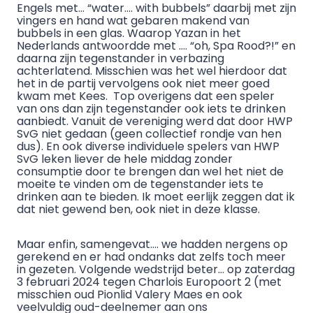
Engels met… “water…. with bubbels” daarbij met zijn
vingers en hand wat gebaren makend van
bubbels in een glas. Waarop Yazan in het
Nederlands antwoordde met …. “oh, Spa Rood?!” en
daarna zijn tegenstander in verbazing
achterlatend. Misschien was het wel hierdoor dat
het in de partij vervolgens ook niet meer goed
kwam met Kees. Top overigens dat een speler
van ons dan zijn tegenstander ook iets te drinken
aanbiedt. Vanuit de vereniging werd dat door HWP
SvG niet gedaan (geen collectief rondje van hen
dus). En ook diverse individuele spelers van HWP
SvG leken liever de hele middag zonder
consumptie door te brengen dan wel het niet de
moeite te vinden om de tegenstander iets te
drinken aan te bieden. Ik moet eerlijk zeggen dat ik
dat niet gewend ben, ook niet in deze klasse.
Maar enfin, samengevat…. we hadden nergens op
gerekend en er had ondanks dat zelfs toch meer
in gezeten. Volgende wedstrijd beter… op zaterdag
3 februari 2024 tegen Charlois Europoort 2 (met
misschien oud Pionlid Valery Maes en ook
veelvuldig oud-deelnemer aan ons