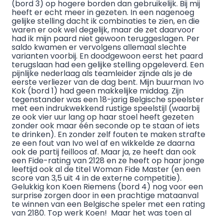
(bord 3) op hogere borden dan gebruikelijk. Bij mij
heeft er echt meer in gezeten. In een nagenoeg
gelijke stelling dacht ik combinaties te zien, en die
waren er ook wel degelijk, maar de zet daarvoor
had ik mijn paard niet gewoon teruggeslagen. Per
saldo kwamen er vervolgens allemaal slechte
varianten voorbij. En doodgewoon eerst het paard
terugslaan had een gelijke stelling opgeleverd. Een
pijnlijke nederlaag als teamleider zijnde als je de
eerste verliezer van de dag bent. Mijn buurman Ivo
Kok (bord 1) had geen makkelijke middag. Zijn
tegenstander was een 18-jarig Belgische speelster
met een indrukwekkend rustige speelstijl (waarbij
ze ook vier uur lang op haar stoel heeft gezeten
zonder ook maar één seconde op te staan of iets
te drinken). En zonder zelf fouten te maken strafte
ze een fout van Ivo wel af en wikkelde ze daarna
ook de partij feilloos af. Maar ja, ze heeft dan ook
een Fide-rating van 2128 en ze heeft op haar jonge
leeftijd ook al de titel Woman Fide Master (en een
score van 3,5 uit 4 in de externe competitie).
Gelukkig kon Koen Riemens (bord 4) nog voor een
surprise zorgen door in een prachtige mataanval
te winnen van een Belgische speler met een rating
van 2180. Top werk Koen! Maar het was toen al