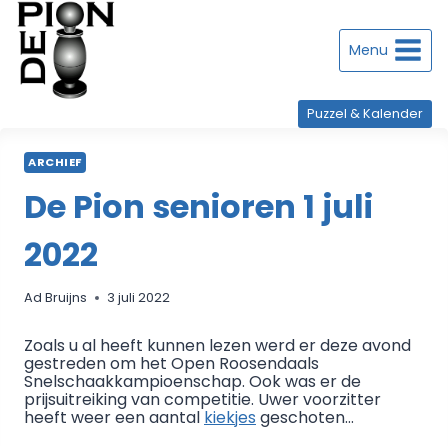
Doorgaan
naar
inhoud
Menu
Puzzel & Kalender
ARCHIEF
De Pion senioren 1 juli
2022
Ad Bruijns
3 juli 2022
Zoals u al heeft kunnen lezen werd er deze avond
gestreden om het Open Roosendaals
Snelschaakkampioenschap. Ook was er de
prijsuitreiking van competitie. Uwer voorzitter
heeft weer een aantal
kiekjes
geschoten…