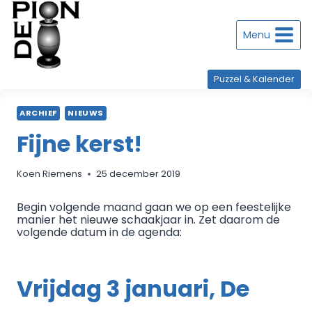
Doorgaan
naar
inhoud
Menu
Puzzel & Kalender
ARCHIEF
NIEUWS
Fijne kerst!
Koen Riemens
25 december 2019
Begin volgende maand gaan we op een feestelijke
manier het nieuwe schaakjaar in. Zet daarom de
volgende datum in de agenda:
Vrijdag 3 januari, De