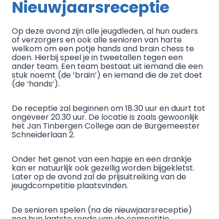
Nieuwjaarsreceptie
Op deze avond zijn alle jeugdleden, al hun ouders
of verzorgers en ook alle senioren van harte
welkom om een potje hands and brain chess te
doen. Hierbij speel je in tweetallen tegen een
ander team. Een team bestaat uit iemand die een
stuk noemt (de ‘brain’) en iemand die de zet doet
(de ‘hands’).
De receptie zal beginnen om 18.30 uur en duurt tot
ongeveer 20.30 uur. De locatie is zoals gewoonlijk
het Jan Tinbergen College aan de Burgemeester
Schneiderlaan 2.
Onder het genot van een hapje en een drankje
kan er natuurlijk ook gezellig worden bijgekletst.
Later op de avond zal de prijsuitreiking van de
jeugdcompetitie plaatsvinden.
De senioren spelen (na de nieuwjaarsreceptie)
nog hun laatste ronde van de competitie.