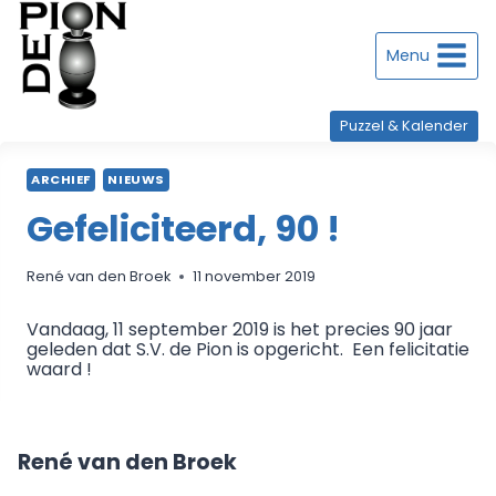
Doorgaan
naar
inhoud
Menu
Puzzel & Kalender
ARCHIEF
NIEUWS
Gefeliciteerd, 90 !
René van den Broek
11 november 2019
Vandaag, 11 september 2019 is het precies 90 jaar
geleden dat S.V. de Pion is opgericht. Een felicitatie
waard !
René van den Broek