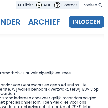
Flickr
ADF
Contact
Zoeken
ENDER
ARCHIEF
INLOGGEN
ramatisch? Dat valt eigenlijk wel mee.
ndar van Gentevoort en geen Ad Bruijns. Die
rste. Wij waren behoorlijk verzwakt, terwijl BSV 3 op
geworden.
d stond iedereen ongeveer gelijk, maar daarna ging
het precies andersom. Toen viel alles voor ons
en, wederom enigszins geflatteerd, met 7½-½. Maar