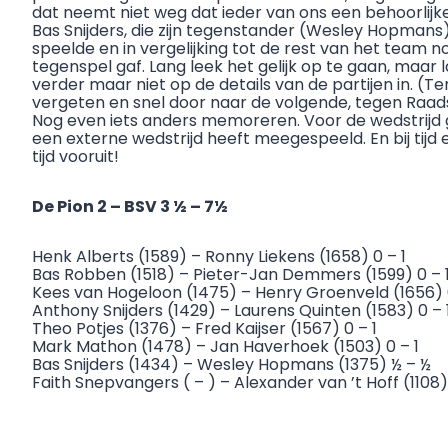
dat neemt niet weg dat ieder van ons een behoorlijke
Bas Snijders, die zijn tegenstander (Wesley Hopmans
speelde en in vergelijking tot de rest van het team 
tegenspel gaf. Lang leek het gelijk op te gaan, maar 
verder maar niet op de details van de partijen in. (Te
vergeten en snel door naar de volgende, tegen Raadshe
Nog even iets anders memoreren. Voor de wedstrijd gaf 
een externe wedstrijd heeft meegespeeld. En bij tijd
tijd vooruit!
De Pion 2 – BSV 3 ½ – 7½
Henk Alberts (1589) – Ronny Liekens (1658) 0 – 1
Bas Robben (1518) – Pieter-Jan Demmers (1599) 0 – 
Kees van Hogeloon (1475) – Henry Groenveld (1656) 0
Anthony Snijders (1429) – Laurens Quinten (1583) 0 – 
Theo Potjes (1376) – Fred Kaijser (1567) 0 – 1
Mark Mathon (1478) – Jan Haverhoek (1503) 0 – 1
Bas Snijders (1434) – Wesley Hopmans (1375) ½ – ½
Faith Snepvangers ( – ) – Alexander van ’t Hoff (1108) 