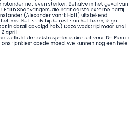
genstander net even sterker. Behalve in het geval van
 Faith Snepvangers, die haar eerste externe partij
enstander (Alexander van ’t Hoff) uitstekend
et mis. Net zoals bij de rest van het team, ik ga
 tot in detail gevolgd heb.) Deze wedstrijd maar snel
2 april.
 wellicht de oudste speler is die ooit voor De Pion in
eft ons “jonkies” goede moed. We kunnen nog een hele