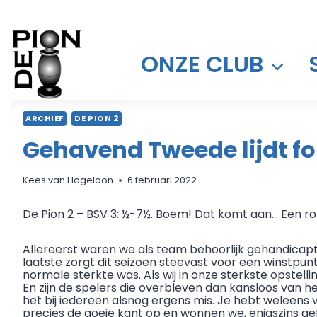
Doorgaan
naar
inhoud
ONZE CLUB
ARCHIEF
DE PION 2
Gehavend Tweede lijdt f
Kees van Hogeloon
6 februari 2022
De Pion 2 – BSV 3: ½-7½. Boem! Dat komt aan… Een ron
Allereerst waren we als team behoorlijk gehandica
laatste zorgt dit seizoen steevast voor een winstpun
normale sterkte was. Als wij in onze sterkste opste
En zijn de spelers die overbleven dan kansloos van 
het bij iedereen alsnog ergens mis. Je hebt weleens 
precies de goeie kant op en wonnen we, enigszins gef