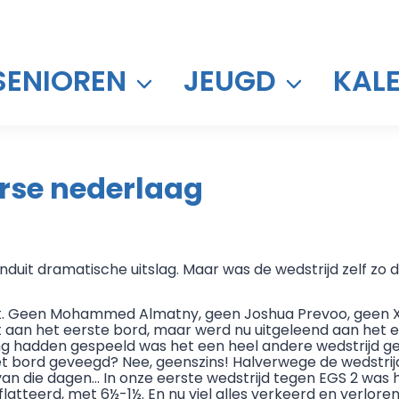
SENIOREN
JEUGD
KAL
orse nederlaag
duit dramatische uitslag. Maar was de wedstrijd zelf zo d
pt. Geen Mohammed Almatny, geen Joshua Prevoo, geen Xa
t aan het eerste bord, maar werd nu uitgeleend aan het ee
lling hadden gespeeld was het een heel andere wedstrijd 
het bord geveegd? Nee, geenszins! Halverwege de wedstrij
van die dagen… In onze eerste wedstrijd tegen EGS 2 was 
latteerd, met 6½-1½. En nu viel alles verkeerd en verlor