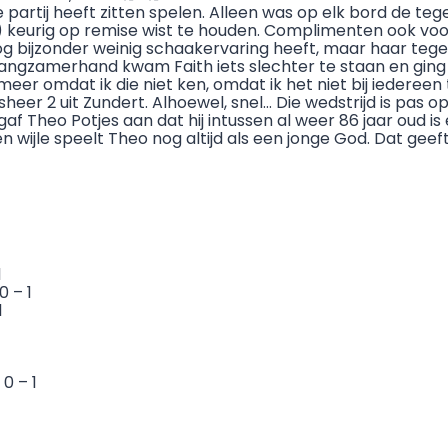
 partij heeft zitten spelen. Alleen was op elk bord de te
) keurig op remise wist te houden. Complimenten ook voor
nog bijzonder weinig schaakervaring heeft, maar haar teg
langzamerhand kwam Faith iets slechter te staan en ging h
meer omdat ik die niet ken, omdat ik het niet bij iedereen
er 2 uit Zundert. Alhoewel, snel… Die wedstrijd is pas op 
Theo Potjes aan dat hij intussen al weer 86 jaar oud is en
 en wijle speelt Theo nog altijd als een jonge God. Dat ge
1
 – 1
1
0 – 1