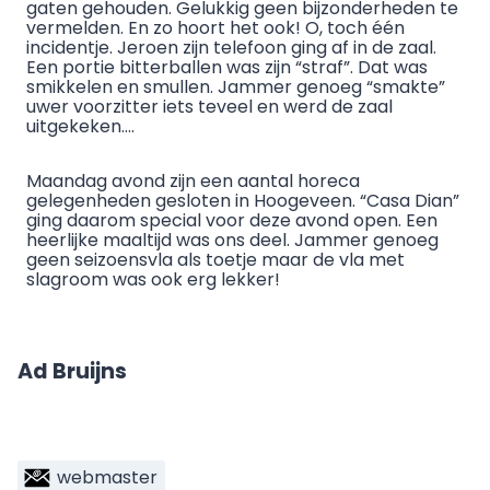
gaten gehouden. Gelukkig geen bijzonderheden te
vermelden. En zo hoort het ook! O, toch één
incidentje. Jeroen zijn telefoon ging af in de zaal.
Een portie bitterballen was zijn “straf”. Dat was
smikkelen en smullen. Jammer genoeg “smakte”
uwer voorzitter iets teveel en werd de zaal
uitgekeken….
Maandag avond zijn een aantal horeca
gelegenheden gesloten in Hoogeveen. “Casa Dian”
ging daarom special voor deze avond open. Een
heerlijke maaltijd was ons deel. Jammer genoeg
geen seizoensvla als toetje maar de vla met
slagroom was ook erg lekker!
Ad Bruijns
webmaster