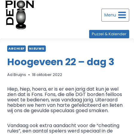
Doorgaan
naar
inhoud
Menu
Puzzel & Kalender
ARCHIEF
NIEUWS
Hoogeveen 22 – dag 3
Ad Bruijns
18 oktober 2022
Hiep, hiep, hoera, er is er een jarig dat kun je wel
zien dat is Fons. Fons, die alle DGT borden feilloos
weet te bedienen, was vandaag jarig. Uiteraard
hebben we hem van harte gefeliciteerd en lieten
wij ons de gevulde speculaas goed smaken.
Vandaag ook extra aandacht voor de “cheating
rules”, een aantal spelers werd speciaal in de