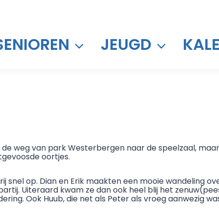
SENIOREN
JEUGD
KAL
et de weg van park Westerbergen naar de speelzaal, maa
etgevoosde oortjes.
vrij snel op. Dian en Erik maakten een mooie wandeling 
artij. Uiteraard kwam ze dan ook heel blij het zenuw(pee
ring. Ook Huub, die net als Peter als vroeg aanwezig was