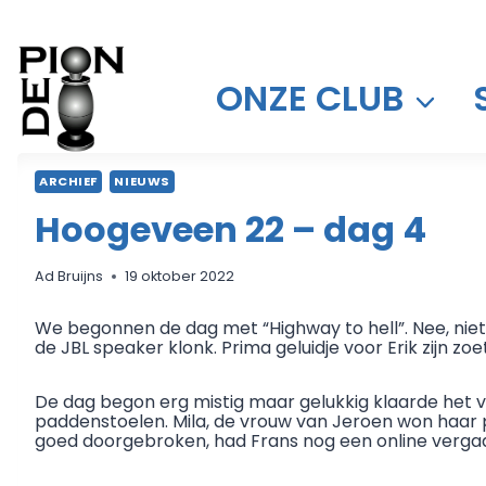
Doorgaan
naar
inhoud
ONZE CLUB
ARCHIEF
NIEUWS
Hoogeveen 22 – dag 4
Ad Bruijns
19 oktober 2022
We begonnen de dag met “Highway to hell”. Nee, ni
de JBL speaker klonk. Prima geluidje voor Erik zijn zo
De dag begon erg mistig maar gelukkig klaarde het 
paddenstoelen. Mila, de vrouw van Jeroen won haar p
goed doorgebroken, had Frans nog een online vergade