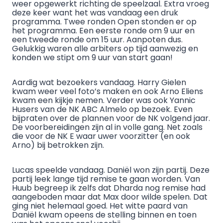
weer opgewerkt richting de speelzaal. Extra vroeg
deze keer want het was vandaag een druk
programma. Twee ronden Open stonden er op
het programma. Een eerste ronde om 9 uur en
een tweede ronde om 15 uur. Aanpoten dus.
Gelukkig waren alle arbiters op tijd aanwezig en
konden we stipt om 9 uur van start gaan!
Aardig wat bezoekers vandaag. Harry Gielen
kwam weer veel foto’s maken en ook Arno Eliens
kwam een kijkje nemen. Verder was ook Yannic
Husers van de NK ABC Almelo op bezoek. Even
bijpraten over de plannen voor de NK volgend jaar.
De voorbereidingen zijn al in volle gang. Net zoals
die voor de NK E waar uwer voorzitter (en ook
Arno) bij betrokken zijn.
Lucas speelde vandaag. Daniël won zijn partij. Deze
partij leek lange tijd remise te gaan worden. Van
Huub begreep ik zelfs dat Dharda nog remise had
aangeboden maar dat Max door wilde spelen. Dat
ging niet helemaal goed. Het witte paard van
Daniël kwam opeens de stelling binnen en toen