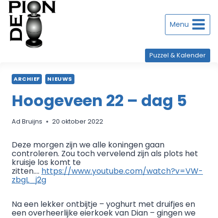
Doorgaan
naar
inhoud
Menu
Puzzel & Kalender
ARCHIEF
NIEUWS
Hoogeveen 22 – dag 5
Ad Bruijns
20 oktober 2022
Deze morgen zijn we alle koningen gaan
controleren. Zou toch vervelend zijn als plots het
kruisje los komt te
zitten….
https://www.youtube.com/watch?v=VW-
zbgL_j2g
Na een lekker ontbijtje – yoghurt met druifjes en
een overheerlijke eierkoek van Dian – gingen we