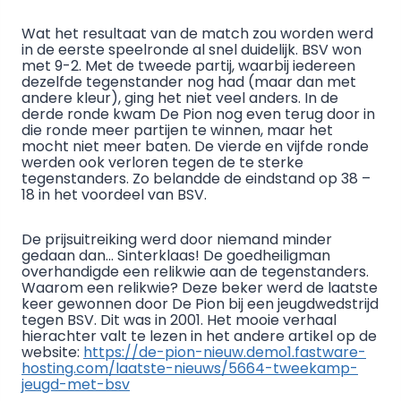
Wat het resultaat van de match zou worden werd
in de eerste speelronde al snel duidelijk. BSV won
met 9-2. Met de tweede partij, waarbij iedereen
dezelfde tegenstander nog had (maar dan met
andere kleur), ging het niet veel anders. In de
derde ronde kwam De Pion nog even terug door in
die ronde meer partijen te winnen, maar het
mocht niet meer baten. De vierde en vijfde ronde
werden ook verloren tegen de te sterke
tegenstanders. Zo belandde de eindstand op 38 –
18 in het voordeel van BSV.
De prijsuitreiking werd door niemand minder
gedaan dan… Sinterklaas! De goedheiligman
overhandigde een relikwie aan de tegenstanders.
Waarom een relikwie? Deze beker werd de laatste
keer gewonnen door De Pion bij een jeugdwedstrijd
tegen BSV. Dit was in 2001. Het mooie verhaal
hierachter valt te lezen in het andere artikel op de
website:
https://de-pion-nieuw.demo1.fastware-
hosting.com/laatste-nieuws/5664-tweekamp-
jeugd-met-bsv