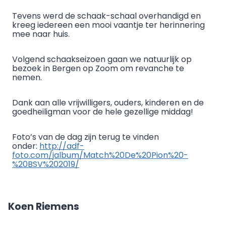
Tevens werd de schaak-schaal overhandigd en
kreeg iedereen een mooi vaantje ter herinnering
mee naar huis.
Volgend schaakseizoen gaan we natuurlijk op
bezoek in Bergen op Zoom om revanche te
nemen.
Dank aan alle vrijwilligers, ouders, kinderen en de
goedheiligman voor de hele gezellige middag!
Foto’s van de dag zijn terug te vinden
onder:
http://adf-
foto.com/jalbum/Match%20De%20Pion%20-
%20BSV%202019/
Koen Riemens