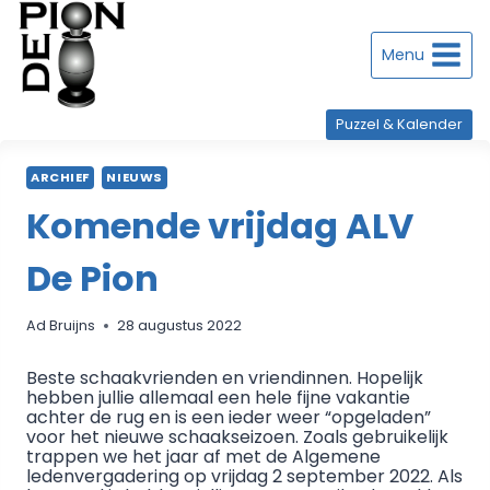
Doorgaan
naar
inhoud
Menu
Puzzel & Kalender
ARCHIEF
NIEUWS
Komende vrijdag ALV
De Pion
Ad Bruijns
28 augustus 2022
Beste schaakvrienden en vriendinnen. Hopelijk
hebben jullie allemaal een hele fijne vakantie
achter de rug en is een ieder weer “opgeladen”
voor het nieuwe schaakseizoen. Zoals gebruikelijk
trappen we het jaar af met de Algemene
ledenvergadering op vrijdag 2 september 2022. Als