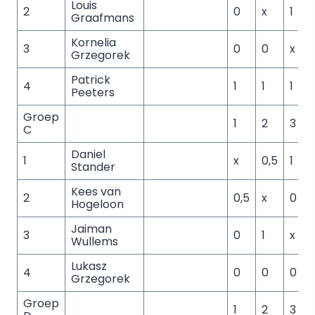
Louis
2
0
x
1
Graafmans
Kornelia
3
0
0
x
Grzegorek
Patrick
4
1
1
1
x
Peeters
Groep
1
2
3
C
Daniel
1
x
0,5
1
1
Stander
Kees van
2
0,5
x
0
1
Hogeloon
Jaiman
3
0
1
x
1
Wullems
Lukasz
4
0
0
0
x
Grzegorek
Groep
1
2
3