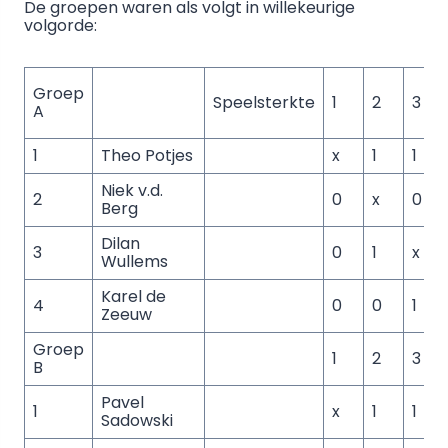
De groepen waren als volgt in willekeurige
volgorde:
Groep
Speelsterkte
1
2
3
A
1
Theo Potjes
x
1
1
1
Niek v.d.
2
0
x
0
1
Berg
Dilan
3
0
1
x
Wullems
Karel de
4
0
0
1
x
Zeeuw
Groep
1
2
3
B
Pavel
1
x
1
1
Sadowski