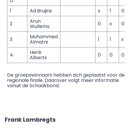
D
1
Ad Bruijns
x
1
0
1
Arun
2
0
x
0
1
Wullems
Muhammed
3
1
1
x
1
Almatni
Henk
4
0
0
0
x
Alberts
De groepswinnaars hebben zich geplaatst voor de
regionale finale. Daarover volgt meer informatie
vanuit de Schaakbond.
Frank Lambregts