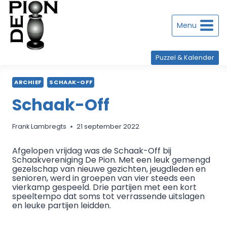
Doorgaan
naar
inhoud
Menu
Puzzel & Kalender
ARCHIEF
SCHAAK-OFF
Schaak-Off
Frank Lambregts
21 september 2022
Afgelopen vrijdag was de Schaak-Off bij
Schaakvereniging De Pion. Met een leuk gemengd
gezelschap van nieuwe gezichten, jeugdleden en
senioren, werd in groepen van vier steeds een
vierkamp gespeeld. Drie partijen met een kort
speeltempo dat soms tot verrassende uitslagen
en leuke partijen leidden.