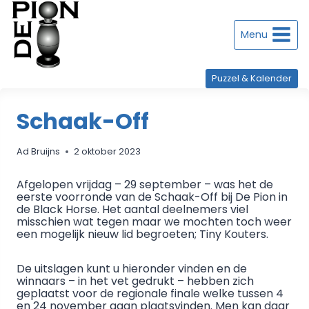
Doorgaan
naar
inhoud
Menu
Puzzel & Kalender
Schaak-Off
Ad Bruijns
2 oktober 2023
Afgelopen vrijdag – 29 september – was het de
eerste voorronde van de Schaak-Off bij De Pion in
de Black Horse. Het aantal deelnemers viel
misschien wat tegen maar we mochten toch weer
een mogelijk nieuw lid begroeten; Tiny Kouters.
De uitslagen kunt u hieronder vinden en de
winnaars – in het vet gedrukt – hebben zich
geplaatst voor de regionale finale welke tussen 4
en 24 november gaan plaatsvinden. Men kan daar