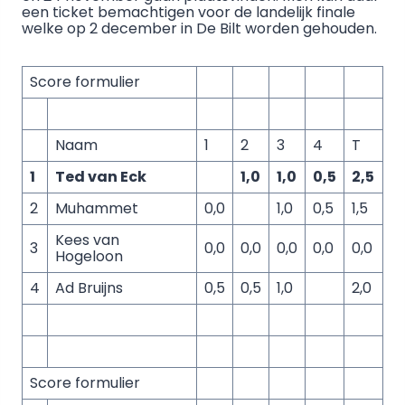
een ticket bemachtigen voor de landelijk finale
welke op 2 december in De Bilt worden gehouden.
Score formulier
Naam
1
2
3
4
T
1
Ted van Eck
1,0
1,0
0,5
2,5
2
Muhammet
0,0
1,0
0,5
1,5
Kees van
3
0,0
0,0
0,0
0,0
0,0
Hogeloon
4
Ad Bruijns
0,5
0,5
1,0
2,0
Score formulier