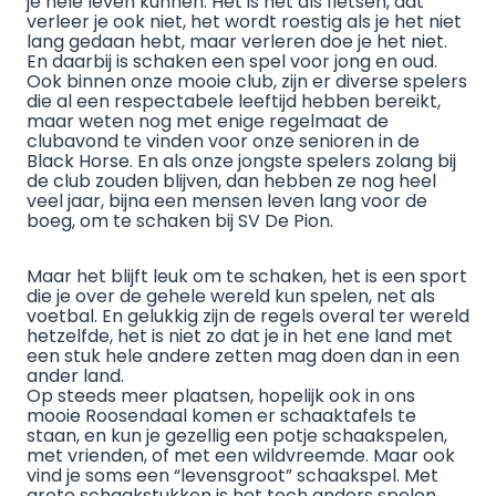
je hele leven kunnen. Het is net als fietsen, dat
verleer je ook niet, het wordt roestig als je het niet
lang gedaan hebt, maar verleren doe je het niet.
En daarbij is schaken een spel voor jong en oud.
Ook binnen onze mooie club, zijn er diverse spelers
die al een respectabele leeftijd hebben bereikt,
maar weten nog met enige regelmaat de
clubavond te vinden voor onze senioren in de
Black Horse. En als onze jongste spelers zolang bij
de club zouden blijven, dan hebben ze nog heel
veel jaar, bijna een mensen leven lang voor de
boeg, om te schaken bij SV De Pion.
Maar het blijft leuk om te schaken, het is een sport
die je over de gehele wereld kun spelen, net als
voetbal. En gelukkig zijn de regels overal ter wereld
hetzelfde, het is niet zo dat je in het ene land met
een stuk hele andere zetten mag doen dan in een
ander land.
Op steeds meer plaatsen, hopelijk ook in ons
mooie Roosendaal komen er schaaktafels te
staan, en kun je gezellig een potje schaakspelen,
met vrienden, of met een wildvreemde. Maar ook
vind je soms een “levensgroot” schaakspel. Met
grote schaakstukken is het toch anders spelen