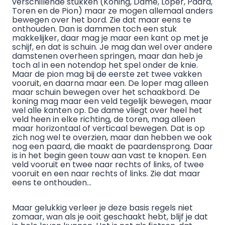
verschillende stukken (Koning, Dame, Loper, Paard,
Toren en de Pion) maar ze mogen allemaal anders
bewegen over het bord. Zie dat maar eens te
onthouden. Dan is dammen toch een stuk
makkelijker, daar mag je maar een kant op met je
schijf, en dat is schuin. Je mag dan wel over andere
damstenen overheen springen, maar dan heb je
toch al in een notendop het spel onder de knie.
Maar de pion mag bij de eerste zet twee vakken
vooruit, en daarna maar een. De loper mag alleen
maar schuin bewegen over het schaakbord. De
koning mag maar een veld tegelijk bewegen, maar
wel alle kanten op. De dame vliegt over heel het
veld heen in elke richting, de toren, mag alleen
maar horizontaal of verticaal bewegen. Dat is op
zich nog wel te overzien, maar dan hebben we ook
nog een paard, die maakt de paardensprong. Daar
is in het begin geen touw aan vast te knopen. Een
veld vooruit en twee naar rechts of links, of twee
vooruit en een naar rechts of links. Zie dat maar
eens te onthouden…
Maar gelukkig verleer je deze basis regels niet
zomaar, wan als je ooit geschaakt hebt, blijf je dat