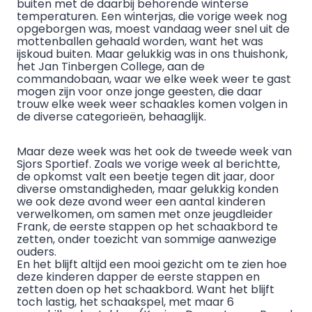
buiten met de daarbij behorende winterse
temperaturen. Een winterjas, die vorige week nog
opgeborgen was, moest vandaag weer snel uit de
mottenballen gehaald worden, want het was
ijskoud buiten. Maar gelukkig was in ons thuishonk,
het Jan Tinbergen College, aan de
commandobaan, waar we elke week weer te gast
mogen zijn voor onze jonge geesten, die daar
trouw elke week weer schaakles komen volgen in
de diverse categorieën, behaaglijk.
Maar deze week was het ook de tweede week van
Sjors Sportief. Zoals we vorige week al berichtte,
de opkomst valt een beetje tegen dit jaar, door
diverse omstandigheden, maar gelukkig konden
we ook deze avond weer een aantal kinderen
verwelkomen, om samen met onze jeugdleider
Frank, de eerste stappen op het schaakbord te
zetten, onder toezicht van sommige aanwezige
ouders.
En het blijft altijd een mooi gezicht om te zien hoe
deze kinderen dapper de eerste stappen en
zetten doen op het schaakbord. Want het blijft
toch lastig, het schaakspel, met maar 6