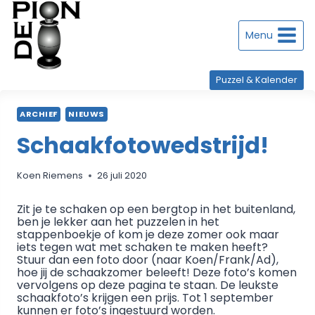
Doorgaan
naar
inhoud
Menu
Puzzel & Kalender
ARCHIEF
NIEUWS
Schaakfotowedstrijd!
Koen Riemens
26 juli 2020
Zit je te schaken op een bergtop in het buitenland,
ben je lekker aan het puzzelen in het
stappenboekje of kom je deze zomer ook maar
iets tegen wat met schaken te maken heeft?
Stuur dan een foto door (naar Koen/Frank/Ad),
hoe jij de schaakzomer beleeft! Deze foto’s komen
vervolgens op deze pagina te staan. De leukste
schaakfoto’s krijgen een prijs. Tot 1 september
kunnen er foto’s ingestuurd worden.