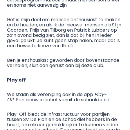
en soms niet aanwezig zijn.
Het is mijn doel om mensen enthousiast te maken
en te houden, en als ik de ‘nieuwe’ mensen als Stijn
Goorden, Thijs van Tilborg en Patrick Lubbers op
zo’n avond bezig ziet, dan is dat bij hen in ieder
geval gelukt. Je kunt geen stap halen, maar dat is
een bewuste keuze van René.
Ben je enthousiast geworden door bovenstaande
verhalen, sluit dan gerust aan bij deze club.
Play off
We staan als vereniging ook in de app
Play-
Off;
Een nieuw initiatief vanuit de schaakbond.
Play-Off biedt de infrastructuur voor partijen
tussen SV De Pion en de schaakliefhebbers in de
buurt, om elkaar gemakkelijker te kunnen vinden
voor een potje schaak. Daarnaast biedt de app in