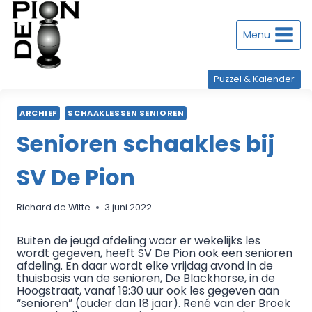
Doorgaan
naar
inhoud
Menu
Puzzel & Kalender
ARCHIEF
SCHAAKLESSEN SENIOREN
Senioren schaakles bij
SV De Pion
Richard de Witte
3 juni 2022
Buiten de jeugd afdeling waar er wekelijks les
wordt gegeven, heeft SV De Pion ook een senioren
afdeling. En daar wordt elke vrijdag avond in de
thuisbasis van de senioren, De Blackhorse, in de
Hoogstraat, vanaf 19:30 uur ook les gegeven aan
“senioren” (ouder dan 18 jaar). René van der Broek