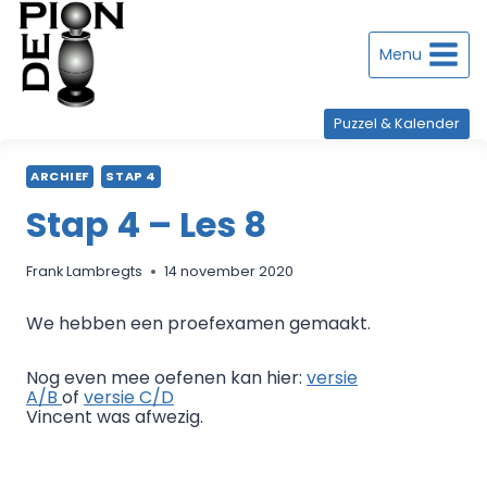
Doorgaan
naar
inhoud
Menu
Puzzel & Kalender
ARCHIEF
STAP 4
Stap 4 – Les 8
Frank Lambregts
14 november 2020
We hebben een proefexamen gemaakt.
Nog even mee oefenen kan hier:
versie
A/B
of
versie C/D
Vincent was afwezig.