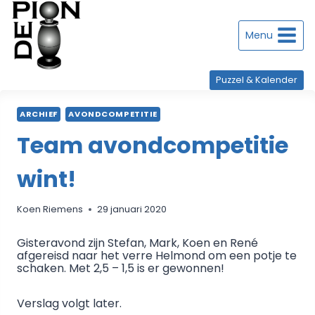
Doorgaan
naar
inhoud
Menu
Puzzel & Kalender
ARCHIEF
AVONDCOMPETITIE
Team avondcompetitie
wint!
Koen Riemens
29 januari 2020
Gisteravond zijn Stefan, Mark, Koen en René
afgereisd naar het verre Helmond om een potje te
schaken. Met 2,5 – 1,5 is er gewonnen!
Verslag volgt later.