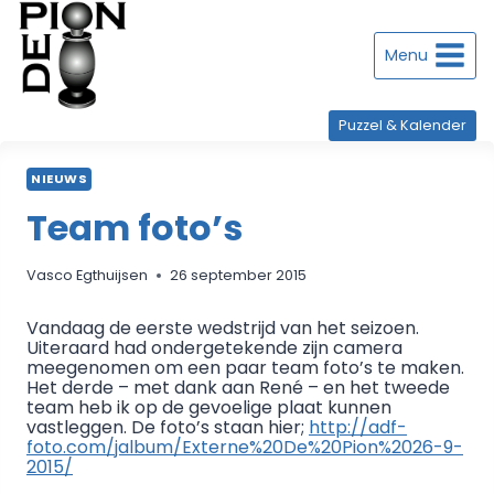
Doorgaan
naar
inhoud
Menu
Puzzel & Kalender
NIEUWS
Team foto’s
Vasco Egthuijsen
26 september 2015
Vandaag de eerste wedstrijd van het seizoen.
Uiteraard had ondergetekende zijn camera
meegenomen om een paar team foto’s te maken.
Het derde – met dank aan René – en het tweede
team heb ik op de gevoelige plaat kunnen
vastleggen. De foto’s staan hier;
http://adf-
foto.com/jalbum/Externe%20De%20Pion%2026-9-
2015/