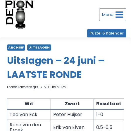
Doorgaan
naar
inhoud
Menu
Puzzel & Kalender
ARCHIEF
UITSLAGEN
Uitslagen – 24 juni –
LAATSTE RONDE
Frank Lambregts
23 juni 2022
Wit
Zwart
Resultaat
Ted van Eck
Peter Huijser
1-0
Rene van den
Erik van Elven
0.5-0.5
Broek