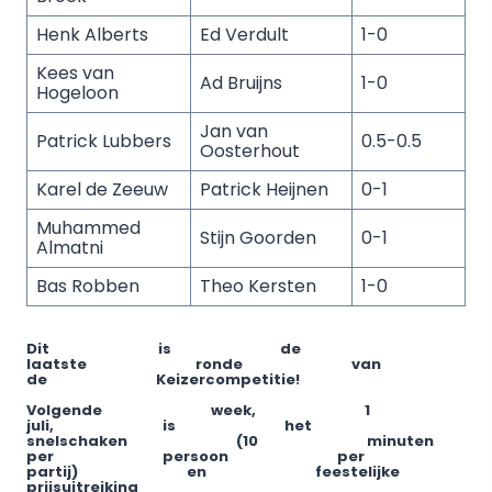
Henk Alberts
Ed Verdult
1-0
Kees van
Ad Bruijns
1-0
Hogeloon
Jan van
Patrick Lubbers
0.5-0.5
Oosterhout
Karel de Zeeuw
Patrick Heijnen
0-1
Muhammed
Stijn Goorden
0-1
Almatni
Bas Robben
Theo Kersten
1-0
Dit is de
laatste ronde van
de Keizercompetitie!
Volgende week, 1
juli, is het
snelschaken (10 minuten
per persoon per
partij) en feestelijke
prijsuitreiking