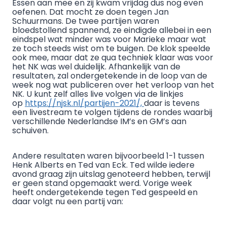
Essen aan mee en zij kwam vrijdag dus nog even
oefenen. Dat mocht ze doen tegen Jan
Schuurmans. De twee partijen waren
bloedstollend spannend, ze eindigde allebei in een
eindspel wat minder was voor Marieke maar wat
ze toch steeds wist om te buigen. De klok speelde
ook mee, maar dat ze qua techniek klaar was voor
het NK was wel duidelijk. Afhankelijk van de
resultaten, zal ondergetekende in de loop van de
week nog wat publiceren over het verloop van het
NK. U kunt zelf alles live volgen via de linkjes
op
https://njsk.nl/partijen-2021/,
daar is tevens
een livestream te volgen tijdens de rondes waarbij
verschillende Nederlandse IM’s en GM’s aan
schuiven.
Andere resultaten waren bijvoorbeeld 1-1 tussen
Henk Alberts en Ted van Eck. Ted wilde iedere
avond graag zijn uitslag genoteerd hebben, terwijl
er geen stand opgemaakt werd. Vorige week
heeft ondergetekende tegen Ted gespeeld en
daar volgt nu een partij van: