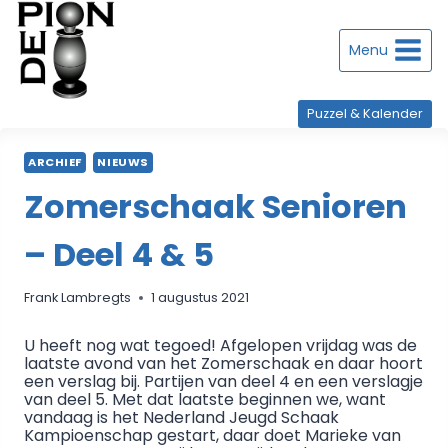
Doorgaan
naar
inhoud
Menu
Puzzel & Kalender
ARCHIEF
NIEUWS
Zomerschaak Senioren
– Deel 4 & 5
Frank Lambregts
1 augustus 2021
U heeft nog wat tegoed! Afgelopen vrijdag was de
laatste avond van het Zomerschaak en daar hoort
een verslag bij. Partijen van deel 4 en een verslagje
van deel 5. Met dat laatste beginnen we, want
vandaag is het Nederland Jeugd Schaak
Kampioenschap gestart, daar doet Marieke van