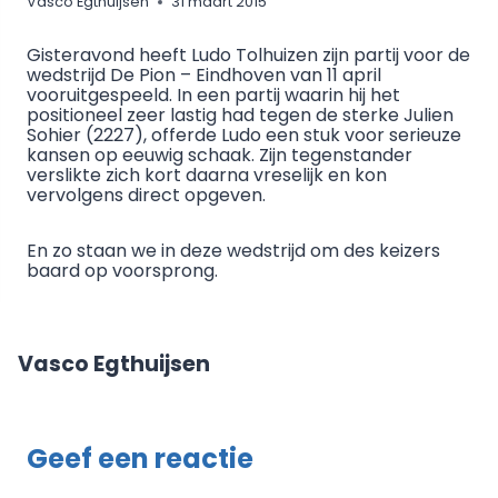
Vasco Egthuijsen
31 maart 2015
Gisteravond heeft Ludo Tolhuizen zijn partij voor de
wedstrijd De Pion – Eindhoven van 11 april
vooruitgespeeld. In een partij waarin hij het
positioneel zeer lastig had tegen de sterke Julien
Sohier (2227), offerde Ludo een stuk voor serieuze
kansen op eeuwig schaak. Zijn tegenstander
verslikte zich kort daarna vreselijk en kon
vervolgens direct opgeven.
En zo staan we in deze wedstrijd om des keizers
baard op voorsprong.
Vasco Egthuijsen
Geef een reactie