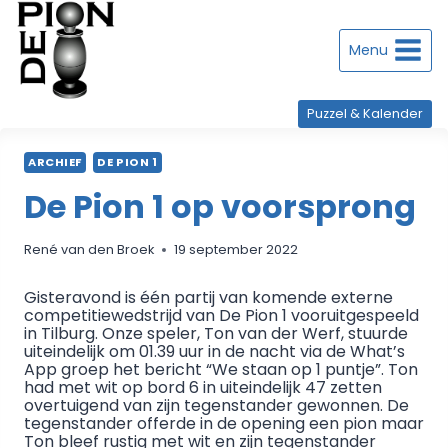
Doorgaan
naar
inhoud
Menu
Puzzel & Kalender
ARCHIEF
DE PION 1
De Pion 1 op voorsprong
René van den Broek
19 september 2022
Gisteravond is één partij van komende externe
competitiewedstrijd van De Pion 1 vooruitgespeeld
in Tilburg. Onze speler, Ton van der Werf, stuurde
uiteindelijk om 01.39 uur in de nacht via de What’s
App groep het bericht “We staan op 1 puntje”. Ton
had met wit op bord 6 in uiteindelijk 47 zetten
overtuigend van zijn tegenstander gewonnen. De
tegenstander offerde in de opening een pion maar
Ton bleef rustig met wit en zijn tegenstander