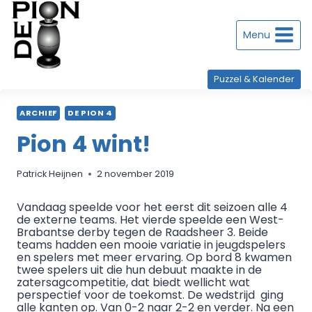
Doorgaan
naar
inhoud
Menu
Puzzel & Kalender
ARCHIEF
DE PION 4
Pion 4 wint!
Patrick Heijnen
2 november 2019
Vandaag speelde voor het eerst dit seizoen alle 4
de externe teams. Het vierde speelde een West-
Brabantse derby tegen de Raadsheer 3. Beide
teams hadden een mooie variatie in jeugdspelers
en spelers met meer ervaring. Op bord 8 kwamen
twee spelers uit die hun debuut maakte in de
zatersagcompetitie, dat biedt wellicht wat
perspectief voor de toekomst. De wedstrijd ging
alle kanten op. Van 0-2 naar 2-2 en verder. Na een