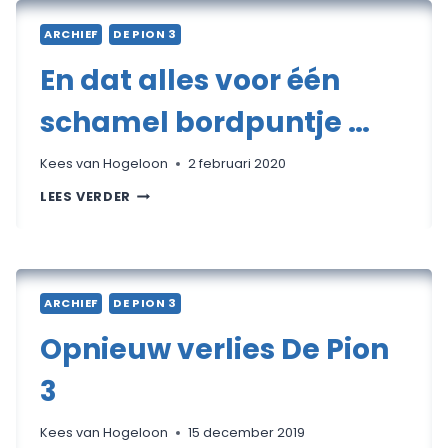
ARCHIEF
DE PION 3
En dat alles voor één
schamel bordpuntje …
Kees van Hogeloon
2 februari 2020
EN
LEES VERDER
DAT
ALLES
VOOR
ÉÉN
SCHAMEL
BORDPUNTJE
…
ARCHIEF
DE PION 3
Opnieuw verlies De Pion
3
Kees van Hogeloon
15 december 2019