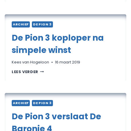
WINNAAR
IS
…
RSG!
ARCHIEF
DE PION 3
De Pion 3 koploper na
simpele winst
Kees van Hogeloon
16 maart 2019
DE
LEES VERDER
PION
3
KOPLOPER
NA
SIMPELE
WINST
ARCHIEF
DE PION 3
De Pion 3 verslaat De
Baronie 4