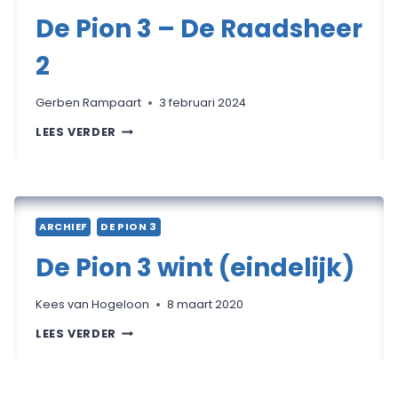
De Pion 3 – De Raadsheer
2
Gerben Rampaart
3 februari 2024
DE
LEES VERDER
PION
3
–
DE
RAADSHEER
2
ARCHIEF
DE PION 3
De Pion 3 wint (eindelijk)
Kees van Hogeloon
8 maart 2020
DE
LEES VERDER
PION
3
WINT
(EINDELIJK)