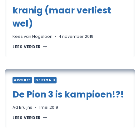
kranig (maar verliest
wel)
Kees van Hogeloon
4 november 2019
DE
LEES VERDER
PION
3
VERWEERT
ZICH
KRANIG
(MAAR
VERLIEST
ARCHIEF
DE PION 3
WEL)
De Pion 3 is kampioen!?!
Ad Bruijns
1 mei 2019
DE
LEES VERDER
PION
3
IS
KAMPIOEN!?!