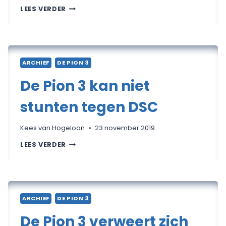
OPNIEUW
LEES VERDER
VERLIES
DE
PION
3
ARCHIEF
DE PION 3
De Pion 3 kan niet
stunten tegen DSC
Kees van Hogeloon
23 november 2019
DE
LEES VERDER
PION
3
KAN
NIET
STUNTEN
TEGEN
DSC
ARCHIEF
DE PION 3
De Pion 3 verweert zich