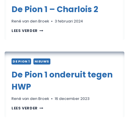
De Pion 1 – Charlois 2
René van den Broek
3 februari 2024
DE
LEES VERDER
PION
1
–
CHARLOIS
2
DE PION 1
NIEUWS
De Pion 1 onderuit tegen
HWP
René van den Broek
16 december 2023
DE
LEES VERDER
PION
1
ONDERUIT
TEGEN
HWP