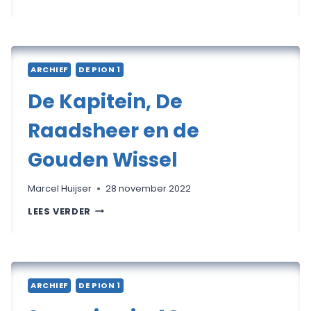
PION
1
NEEMT
KOPPOSITIE
OVER
VAN
D4
ARCHIEF
DE PION 1
De Kapitein, De
Raadsheer en de
Gouden Wissel
Marcel Huijser
28 november 2022
DE
LEES VERDER
KAPITEIN,
DE
RAADSHEER
EN
DE
GOUDEN
WISSEL
ARCHIEF
DE PION 1