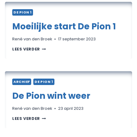
DE PION 1
Moeilijke start De Pion 1
René van den Broek
17 september 2023
MOEILIJKE
LEES VERDER
START
DE
PION
1
ARCHIEF
DE PION 1
De Pion wint weer
René van den Broek
23 april 2023
DE
LEES VERDER
PION
WINT
WEER